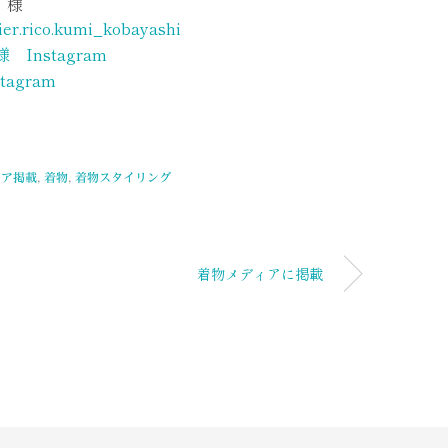
 様
ier.rico.kumi_kobayashi
 Instagram
agram
ィア掲載
,
着物
,
着物スタイリング
着物メディアに掲載