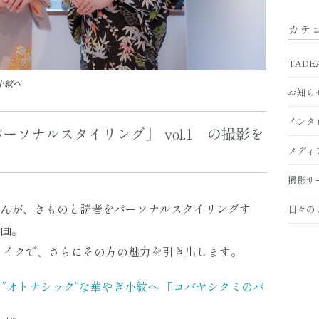
カテ
TADE
小紋へ
お知ら
インタ
ソナルスタイリング」 vol.1 の撮影を
メディ
撮影サ
んが、きものと読者をパーソナルスタイリングす
日々の
画。
メイクで、さらにその方の魅力を引き出します。
”オトナシック”な華やぎ小紋へ 「コバヤシクミのパ