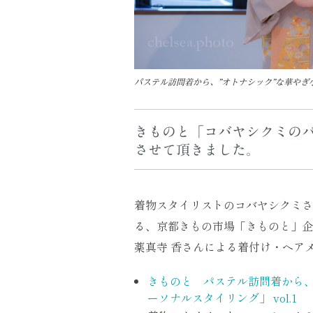
パステル訪問着から、”オトナシック”な華やぎ
きものと「コバヤシクミのパー
させて頂きました。
着物スタイリストのコバヤシクミさ
る、京都きもの市場「きものと」企
薬真寺 香さんによる着付け・ヘア
きものと パステル訪問着から、
ーソナルスタイリング」 vol.1