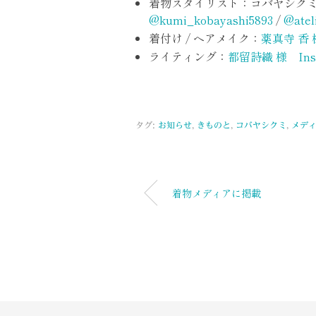
着物スタイリスト：コバヤシクミ
@kumi_kobayashi5893
/
@atel
着付け / ヘアメイク：
薬真寺 香 様
ライティング：
都留詩織 様 Inst
タグ:
お知らせ
,
きものと
,
コバヤシクミ
,
メデ
着物メディアに掲載