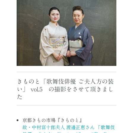
きものと「歌舞伎俳優 ご夫人方の装
い」 vol.5 の撮影をさせて頂きまし
た
京都きもの市場『きものと』
故・中村富十郎夫人 渡邊正恵さん 「歌舞伎