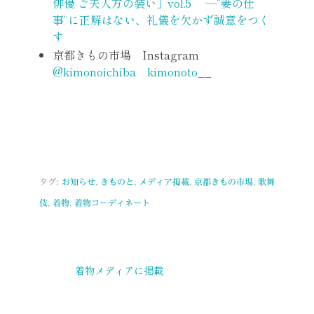
俳優 ご夫人方の装い」vol.5 ―“妻の仕
事“に正解はない、礼儀を欠かず誠意をつく
す
京都きもの市場 Instagram
@kimonoichiba
kimonoto__
タグ:
お知らせ
,
きものと
,
メディア掲載
,
京都きもの市場
,
歌舞
伎
,
着物
,
着物コーディネート
着物メディアに掲載