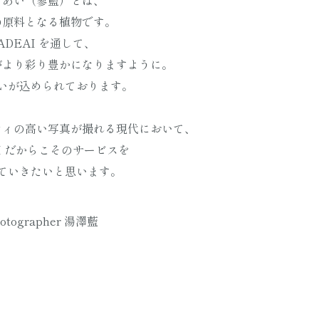
であい（蓼藍）とは、
の原料となる植物です。
ADEAI を通して、
がより彩り豊かになりますように。
いが込められております。
ティの高い写真が撮れる現代において、
AI だからこそのサービスを
ていきたいと思います。
otographer 湯澤藍