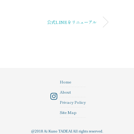
公式LINEをリニューアル
Home
About
In
Privacy Policy
st
Site Map
a
gr
@2018 Ai Kuno TADEAI All rights reserved.