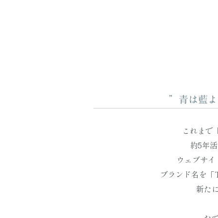
”青は藍よ
これまで「c
約5年
ウェブサイ
ブランド名を「T
新た