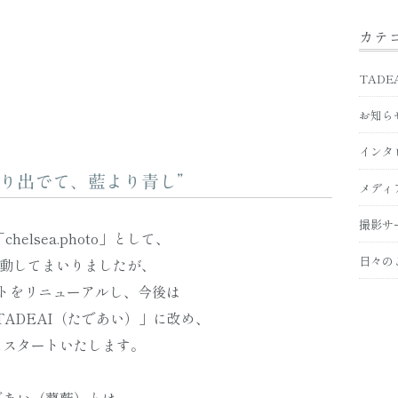
カテ
TADE
お知ら
インタ
り出でて、藍より青し”
メディ
撮影サ
helsea.photo」として、
日々の
活動してまいりましたが、
トをリニューアルし、今後は
ADEAI（たであい）」に改め、
にスタートいたします。