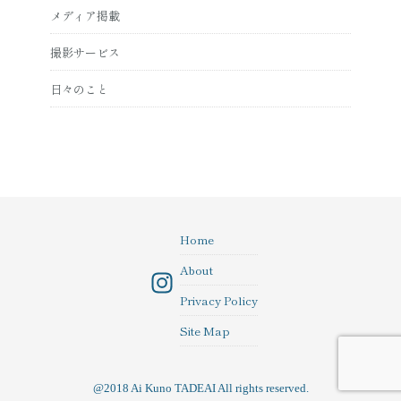
メディア掲載
撮影サービス
日々のこと
Home
About
In
Privacy Policy
st
Site Map
a
gr
@2018 Ai Kuno TADEAI All rights reserved.
a